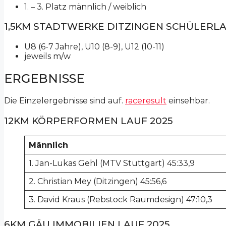
1. – 3. Platz männlich / weiblich
1,5KM STADTWERKE DITZINGEN SCHÜLERL
U8 (6-7 Jahre), U10 (8-9), U12 (10-11)
jeweils m/w
ERGEBNISSE
Die Einzelergebnisse sind auf.
raceresult
einsehbar.
12KM KÖRPERFORMEN LAUF 2025
Männlich
1. Jan-Lukas Gehl (MTV Stuttgart) 45:33,9
2. Christian Mey (Ditzingen) 45:56,6
3. David Kraus (Rebstock Raumdesign) 47:10,3
6KM GÄU IMMOBILIEN LAUF 2025