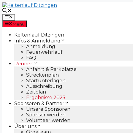
Zum
Inhalt
springen
Menü
Menü
Keltenlauf Ditzingen
Infos & Anmeldung
Anmeldung
Feuerwehrlauf
FAQ
Rennen
Anfahrt & Parkplätze
Streckenplan
Startunterlagen
Ausschreibung
Zeitplan
Ergebnisse 2025
Sponsoren & Partner
Unsere Sponsoren
Sponsor werden
Volunteer werden
Über uns
Orgateam