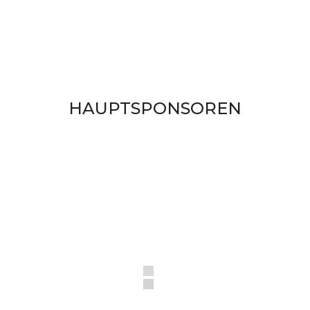
s
e
HAUPTSPONSOREN