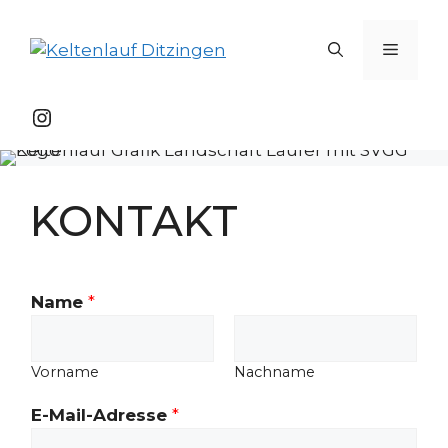
Zum
Inhalt
Menü
springen
Instagram
KONTAKT
K
Name
*
o
m
m
Vorname
Nachname
e
E-Mail-Adresse
*
n
t