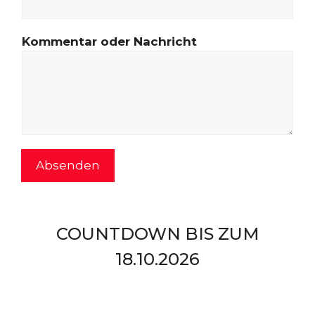
a
r
Kommentar oder Nachricht
N
a
m
e
E
-
M
Absenden
a
i
l
-
COUNTDOWN BIS ZUM
A
18.10.2026
d
r
e
s