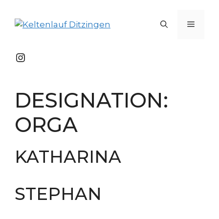
Zum
Inhalt
Menü
springen
Instagram
DESIGNATION:
ORGA
KATHARINA
STEPHAN