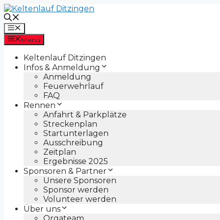
Zum
Inhalt
springen
Menü
Menü
Keltenlauf Ditzingen
Infos & Anmeldung
Anmeldung
Feuerwehrlauf
FAQ
Rennen
Anfahrt & Parkplätze
Streckenplan
Startunterlagen
Ausschreibung
Zeitplan
Ergebnisse 2025
Sponsoren & Partner
Unsere Sponsoren
Sponsor werden
Volunteer werden
Über uns
Orgateam